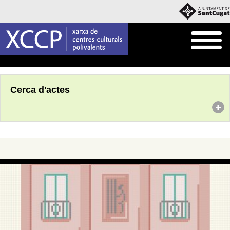
Inici
Agenda
Cerca d'actes