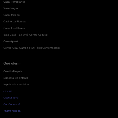
Casal Torreblanca
Xalet Negre
Casal Mira-sol
Casino La Floresta
Casal Les Planes
Sala Clavé - La Unió Centre Cultural
Casa Aymat
Centre Grau-Garriga d'Art Tèxtil Contemporani
Què oferim
Cessió d'espais
Suport a les entitats
Impuls a la creativitat
La Pua
Oficina Jove
Bar Bocamoll
Teatre Mira-sol