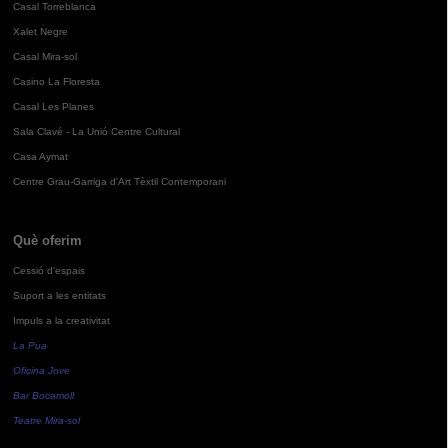
Casal Torreblanca
Xalet Negre
Casal Mira-sol
Casino La Floresta
Casal Les Planes
Sala Clavé - La Unió Centre Cultural
Casa Aymat
Centre Grau-Garriga d'Art Tèxtil Contemporani
Què oferim
Cessió d'espais
Suport a les entitats
Impuls a la creativitat
La Pua
Oficina Jove
Bar Bocamoll
Teatre Mira-sol