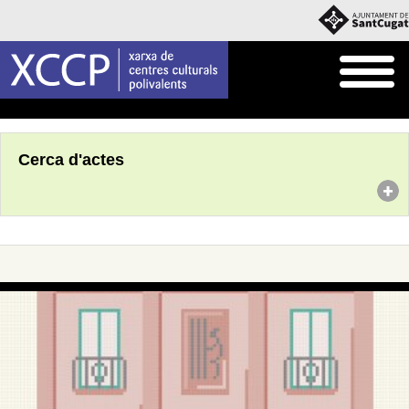
Inici
Agenda
Cerca d'actes