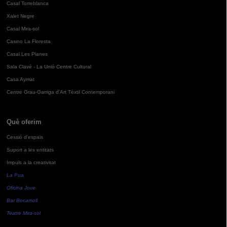
Casal Torreblanca
Xalet Negre
Casal Mira-sol
Casino La Floresta
Casal Les Planes
Sala Clavé - La Unió Centre Cultural
Casa Aymat
Centre Grau-Garriga d'Art Tèxtil Contemporani
Què oferim
Cessió d'espais
Suport a les entitats
Impuls a la creativitat
La Pua
Oficina Jove
Bar Bocamoll
Teatre Mira-sol