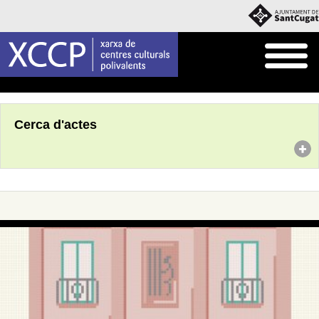
Inici
Agenda
Cerca d'actes