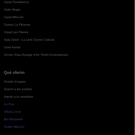
Casal Torreblanca
Xalet Negre
Casal Mira-sol
Casino La Floresta
Casal Les Planes
Sala Clavé - La Unió Centre Cultural
Casa Aymat
Centre Grau-Garriga d'Art Tèxtil Contemporani
Què oferim
Cessió d'espais
Suport a les entitats
Impuls a la creativitat
La Pua
Oficina Jove
Bar Bocamoll
Teatre Mira-sol