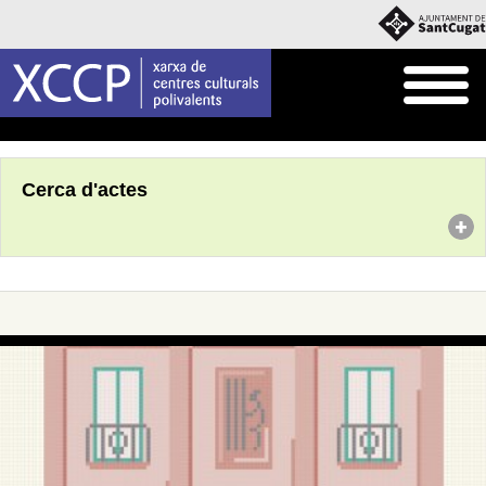
Inici
Agenda
Cerca d'actes