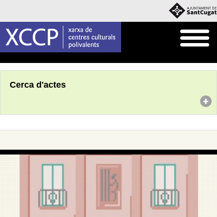
Inici
Agenda
Cerca d'actes