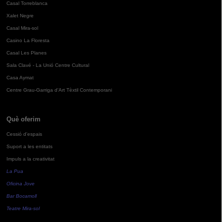
Casal Torreblanca
Xalet Negre
Casal Mira-sol
Casino La Floresta
Casal Les Planes
Sala Clavé - La Unió Centre Cultural
Casa Aymat
Centre Grau-Garriga d'Art Tèxtil Contemporani
Què oferim
Cessió d'espais
Suport a les entitats
Impuls a la creativitat
La Pua
Oficina Jove
Bar Bocamoll
Teatre Mira-sol