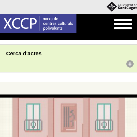
Inici
Agenda
Cerca d'actes