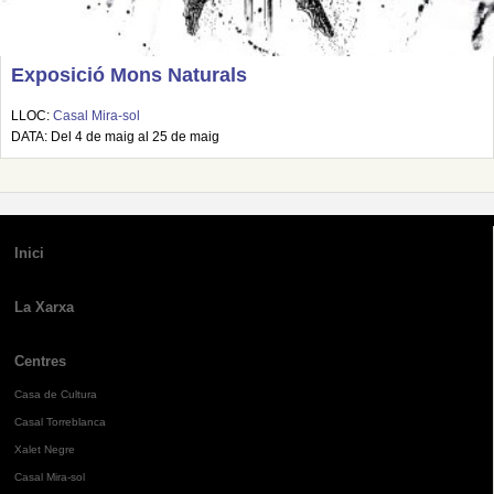
Exposició Mons Naturals
LLOC:
Casal Mira-sol
DATA: Del 4 de maig al 25 de maig
Inici
La Xarxa
Centres
Casa de Cultura
Casal Torreblanca
Xalet Negre
Casal Mira-sol