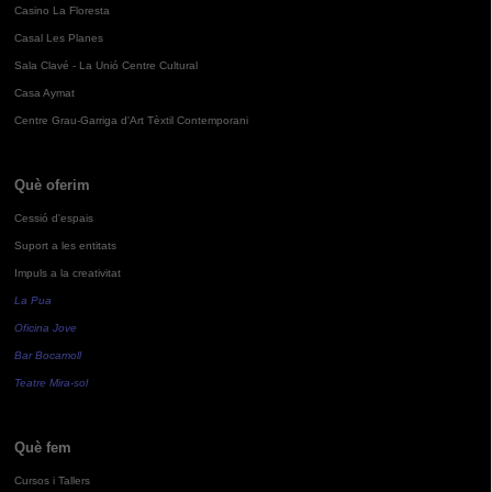
Casino La Floresta
Casal Les Planes
Sala Clavé - La Unió Centre Cultural
Casa Aymat
Centre Grau-Garriga d'Art Tèxtil Contemporani
Què oferim
Cessió d'espais
Suport a les entitats
Impuls a la creativitat
La Pua
Oficina Jove
Bar Bocamoll
Teatre Mira-sol
Què fem
Cursos i Tallers