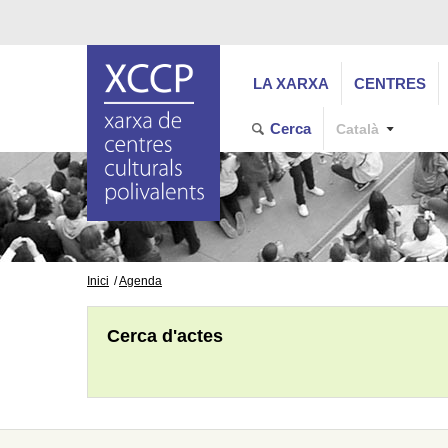
LA XARXA
CENTRES
Cerca
Català
Inici
Agenda
Cerca d'actes