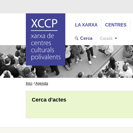
LA XARXA
CENTRES
Cerca
Català
Inici
Agenda
Cerca d'actes