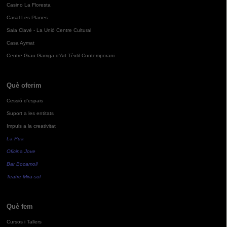
Casino La Floresta
Casal Les Planes
Sala Clavé - La Unió Centre Cultural
Casa Aymat
Centre Grau-Garriga d'Art Tèxtil Contemporani
Què oferim
Cessió d'espais
Suport a les entitats
Impuls a la creativitat
La Pua
Oficina Jove
Bar Bocamoll
Teatre Mira-sol
Què fem
Cursos i Tallers