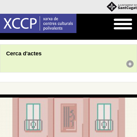
Inici
Agenda
Cerca d'actes