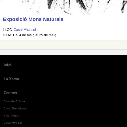
Exposició Mons Naturals
LLOC:
Casal Mira-sol
DATA: Del 4 de maig al 25 de maig
Inici
La Xarxa
Centres
Casa de Cultura
Casal Torreblanca
Xalet Negre
Casal Mira-sol