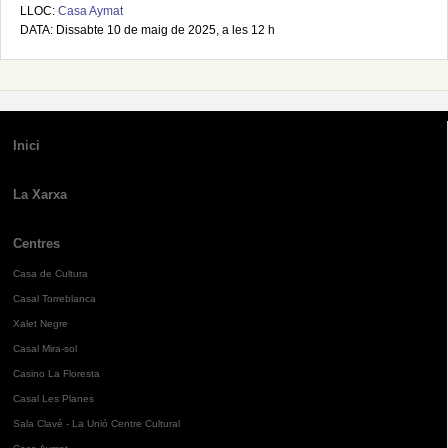
LLOC:
Casa Aymat
DATA: Dissabte 10 de maig de 2025, a les 12 h
Inici
La Xarxa
Centres
Casa de Cultura
Casal Torreblanca
Xalet Negre
Casal Mira-sol
Casino La Floresta
Casal Les Planes
Sala Clavé - La Unió Centre Cultural