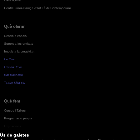
Casa Aymat
Centre Grau-Garriga d'Art Tèxtil Contemporani
Què oferim
Cessió d'espais
Suport a les entitats
Impuls a la creativitat
La Pua
Oficina Jove
Bar Bocamoll
Teatre Mira-sol
Què fem
Cursos i Tallers
Programació pròpia
Exposicions
Ús de galetes