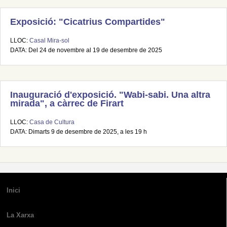
Exposició: "Cicatrius Compartides"
LLOC:
Casal Mira-sol
DATA: Del 24 de novembre al 19 de desembre de 2025
Inauguració d'exposició. "Wabi-sabi. Una altra
mirada", a càrrec de Firart
LLOC:
Casa de Cultura
DATA: Dimarts 9 de desembre de 2025, a les 19 h
Inici
La Xarxa