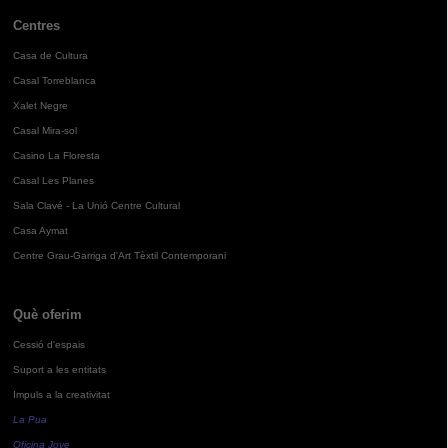
Centres
Casa de Cultura
Casal Torreblanca
Xalet Negre
Casal Mira-sol
Casino La Floresta
Casal Les Planes
Sala Clavé - La Unió Centre Cultural
Casa Aymat
Centre Grau-Garriga d'Art Tèxtil Contemporani
Què oferim
Cessió d'espais
Suport a les entitats
Impuls a la creativitat
La Pua
Oficina Jove