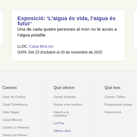
Exposició: ‘L’aigua és vida, l’aigua és
futur’
Una de cada quatre persones al món no té accés a
l’aigua potable.
LLOC:
Casal Mira-sol
DATA: Del 23 d'octubre al 20 de novembre de 2025
Centres
Què oferim
Què fem
Casa de Cultura
Cessió d'espais
Cursos i Tallers
Casal Torreblanca
Suport a les entitats
Programació pròpia
Xalet Negre
Impuls a la
Exposicions
creativitat
Casal Mira-sol
La Pua
Casino La Floresta
Oficina Jove
Casal Les Planes