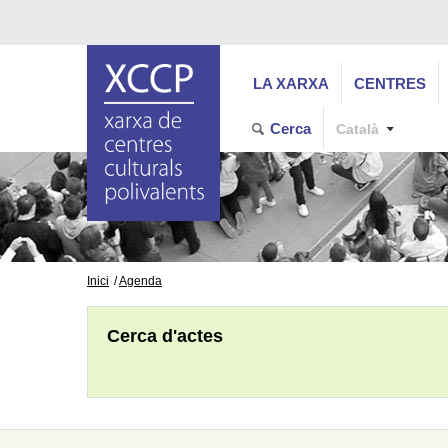
LA XARXA
CENTRES
Cerca
Català
Inici
Agenda
Cerca d'actes