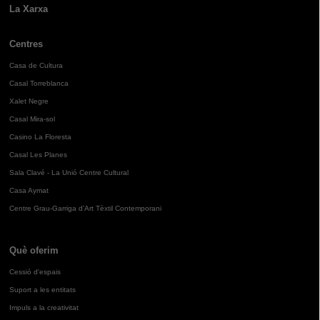
La Xarxa
Centres
Casa de Cultura
Casal Torreblanca
Xalet Negre
Casal Mira-sol
Casino La Floresta
Casal Les Planes
Sala Clavé - La Unió Centre Cultural
Casa Aymat
Centre Grau-Garriga d'Art Tèxtil Contemporani
Què oferim
Cessió d'espais
Suport a les entitats
Impuls a la creativitat