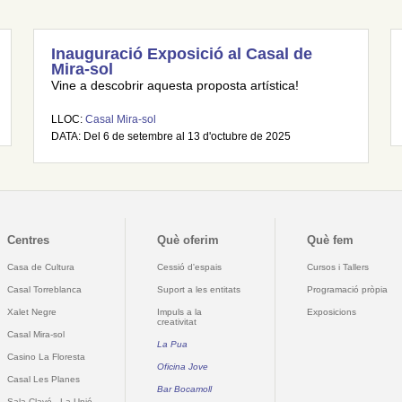
Inauguració Exposició al Casal de
Mira-sol
Vine a descobrir aquesta proposta artística!
LLOC:
Casal Mira-sol
DATA: Del 6 de setembre al 13 d'octubre de 2025
Centres
Què oferim
Què fem
Casa de Cultura
Cessió d'espais
Cursos i Tallers
Casal Torreblanca
Suport a les entitats
Programació pròpia
Xalet Negre
Impuls a la
Exposicions
creativitat
Casal Mira-sol
La Pua
Casino La Floresta
Oficina Jove
Casal Les Planes
Bar Bocamoll
Sala Clavé - La Unió