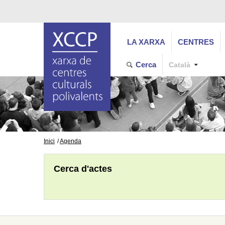
LA XARXA
CENTRES
Cerca
Català
Inici
Agenda
Cerca d'actes