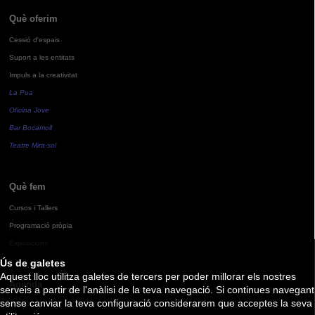
Què oferim
Cessió d'espais
Suport a les entitats
Impuls a la creativitat
La Pua
Oficina Jove
Bar Bocamoll
Teatre Mira-sol
Què fem
Cursos i Tallers
Programació pròpia
Exposicions
Ús de galetes
Aquest lloc utilitza galetes de tercers per poder millorar els nostres
Agenda
serveis a partir de l'anàlisi de la teva navegació. Si continues navegant
sense canviar la teva configuració considerarem que acceptes la seva