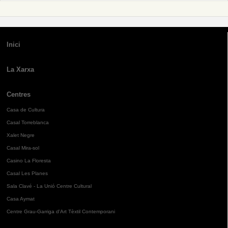
Inici
La Xarxa
Centres
Casa de Cultura
Casal Torreblanca
Xalet Negre
Casal Mira-sol
Casino La Floresta
Casal Les Planes
Sala Clavé - La Unió Centre Cultural
Casa Aymat
Centre Grau-Garriga d'Art Tèxtil Contemporani