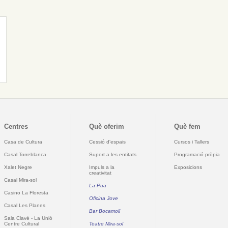
Centres
Què oferim
Què fem
Casa de Cultura
Cessió d'espais
Cursos i Tallers
Casal Torreblanca
Suport a les entitats
Programació pròpia
Xalet Negre
Impuls a la
Exposicions
creativitat
Casal Mira-sol
La Pua
Casino La Floresta
Oficina Jove
Casal Les Planes
Bar Bocamoll
Sala Clavé - La Unió
Centre Cultural
Teatre Mira-sol