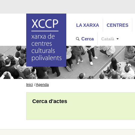
LA XARXA
CENTRES
Cerca
Català
Inici
Agenda
Cerca d'actes