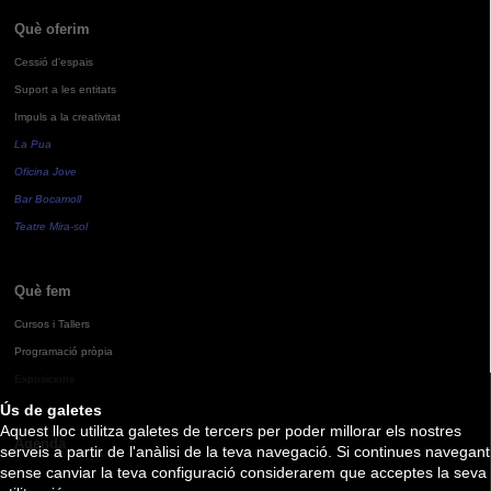
Què oferim
Cessió d'espais
Suport a les entitats
Impuls a la creativitat
La Pua
Oficina Jove
Bar Bocamoll
Teatre Mira-sol
Què fem
Cursos i Tallers
Programació pròpia
Exposicions
Ús de galetes
Aquest lloc utilitza galetes de tercers per poder millorar els nostres
Agenda
serveis a partir de l'anàlisi de la teva navegació. Si continues navegant
sense canviar la teva configuració considerarem que acceptes la seva