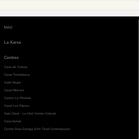
Inici
La Xarxa
Centres
Casa de Cultura
Casal Torreblanca
Xalet Negre
Casal Mira-sol
Casino La Floresta
Casal Les Planes
Sala Clavé - La Unió Centre Cultural
Casa Aymat
Centre Grau-Garriga d'Art Tèxtil Contemporani