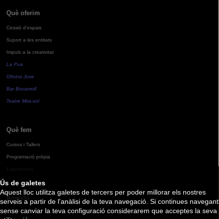
Què oferim
Cessió d'espais
Suport a les entitats
Impuls a la creativitat
La Pua
Oficina Jove
Bar Bocamoll
Teatre Mira-sol
Què fem
Cursos i Tallers
Programació pròpia
Exposicions
Ús de galetes
Aquest lloc utilitza galetes de tercers per poder millorar els nostres
Agenda
serveis a partir de l'anàlisi de la teva navegació. Si continues navegant
sense canviar la teva configuració considerarem que acceptes la seva