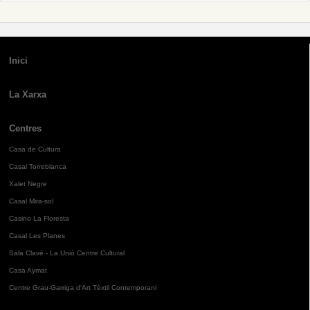
Inici
La Xarxa
Centres
Casa de Cultura
Casal Torreblanca
Xalet Negre
Casal Mira-sol
Casino La Floresta
Casal Les Planes
Sala Clavé - La Unió Centre Cultural
Casa Aymat
Centre Grau-Garriga d'Art Tèxtil Contemporani