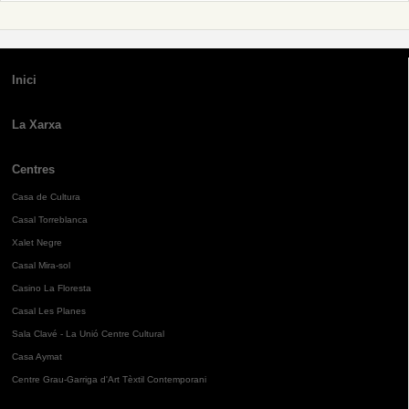
Inici
La Xarxa
Centres
Casa de Cultura
Casal Torreblanca
Xalet Negre
Casal Mira-sol
Casino La Floresta
Casal Les Planes
Sala Clavé - La Unió Centre Cultural
Casa Aymat
Centre Grau-Garriga d'Art Tèxtil Contemporani