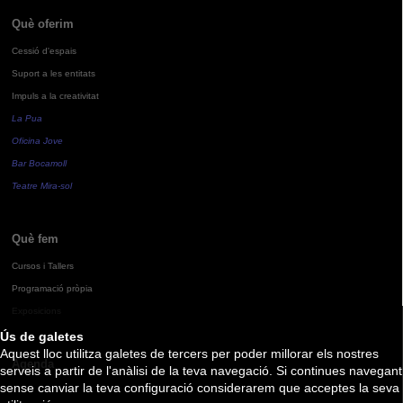
Què oferim
Cessió d'espais
Suport a les entitats
Impuls a la creativitat
La Pua
Oficina Jove
Bar Bocamoll
Teatre Mira-sol
Què fem
Cursos i Tallers
Programació pròpia
Exposicions
Ús de galetes
Aquest lloc utilitza galetes de tercers per poder millorar els nostres
Agenda
serveis a partir de l'anàlisi de la teva navegació. Si continues navegant
sense canviar la teva configuració considerarem que acceptes la seva