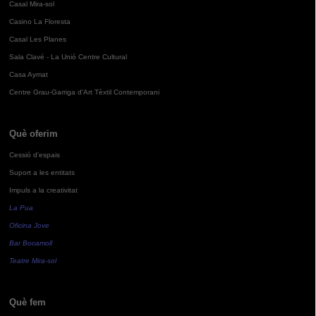
Casal Mira-sol
Casino La Floresta
Casal Les Planes
Sala Clavé - La Unió Centre Cultural
Casa Aymat
Centre Grau-Garriga d'Art Tèxtil Contemporani
Què oferim
Cessió d'espais
Suport a les entitats
Impuls a la creativitat
La Pua
Oficina Jove
Bar Bocamoll
Teatre Mira-sol
Què fem