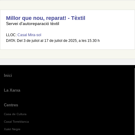
Millor que nou, reparat! - Tèxtil
Servei d'autoreparació tèxtil
LLOC:
Casal Mira-sol
DATA: Del 3 de juliol al 17 de juliol de 2025, a les 15.30 h
Inici
La Xarxa
Centres
Casa de Cultura
Casal Torreblanca
Xalet Negre