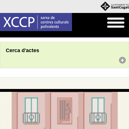
Inici
Agenda
Cerca d'actes