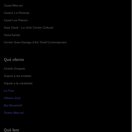
Casal Mira-sol
Casino La Floresta
Casal Les Planes
Sala Clavé - La Unió Centre Cultural
Casa Aymat
Centre Grau-Garriga d'Art Tèxtil Contemporani
Què oferim
Cessió d'espais
Suport a les entitats
Impuls a la creativitat
La Pua
Oficina Jove
Bar Bocamoll
Teatre Mira-sol
Què fem