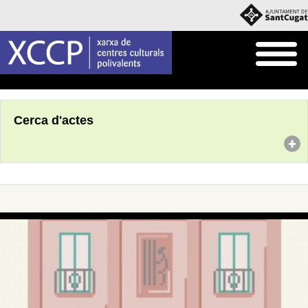
Inici
Agenda
Cerca d'actes