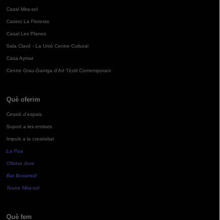
Casal Mira-sol
Casino La Floresta
Casal Les Planes
Sala Clavé - La Unió Centre Cultural
Casa Aymat
Centre Grau-Garriga d'Art Tèxtil Contemporani
Què oferim
Cessió d'espais
Suport a les entitats
Impuls a la creativitat
La Pua
Oficina Jove
Bar Bocamoll
Teatre Mira-sol
Què fem