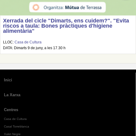
Xerrada del cicle "Dimarts, ens cuidem?". "Evita
riscos a taula: Bones pràctiques d'higiene
alimentària"
LLOC:
Casa de Cultura
DATA: Dimarts 9 de juny, a les 17.30 h
Inici
La Xarxa
Centres
Casa de Cultura
Casal Torreblanca
Xalet Negre