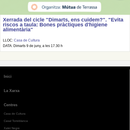
Xerrada del cicle "Dimarts, ens cuidem?". "Evita
riscos a taula: Bones pràctiques d'higiene
alimentària"
LLOC:
Casa de Cultura
DATA: Dimarts 9 de juny, a les 17.30 h
Inici
La Xarxa
Centres
Casa de Cultura
Casal Torreblanca
Xalet Negre