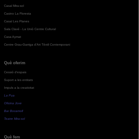
Casal Mira-sol
Casino La Floresta
Casal Les Planes
Sala Clavé - La Unió Centre Cultural
Casa Aymat
Centre Grau-Garriga d'Art Tèxtil Contemporani
Què oferim
Cessió d'espais
Suport a les entitats
Impuls a la creativitat
La Pua
Oficina Jove
Bar Bocamoll
Teatre Mira-sol
Què fem