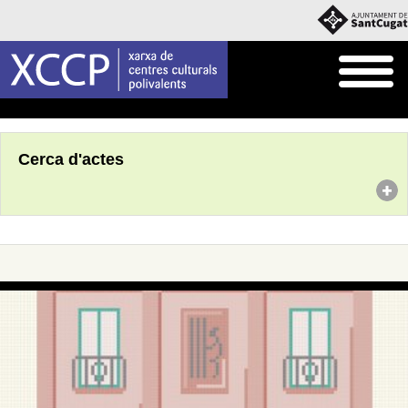
Inici
Agenda
Cerca d'actes