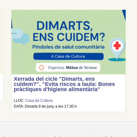
Xerrada del cicle "Dimarts, ens
cuidem?". "Evita riscos a taula: Bones
pràctiques d'higiene alimentària"
LLOC:
Casa de Cultura
DATA: Dimarts 9 de juny, a les 17.30 h