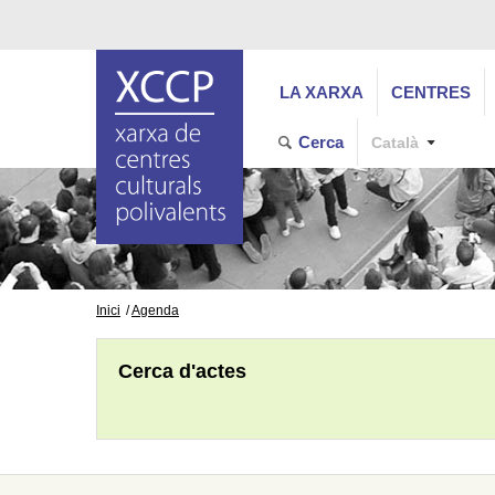
LA XARXA
CENTRES
Cerca
Català
Inici
Agenda
Cerca d'actes