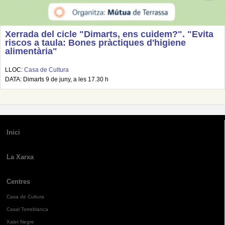
Xerrada del cicle "Dimarts, ens cuidem?". "Evita
riscos a taula: Bones pràctiques d'higiene
alimentària"
LLOC:
Casa de Cultura
DATA: Dimarts 9 de juny, a les 17.30 h
Inici
La Xarxa
Centres
Casa de Cultura
Casal Torreblanca
Xalet Negre