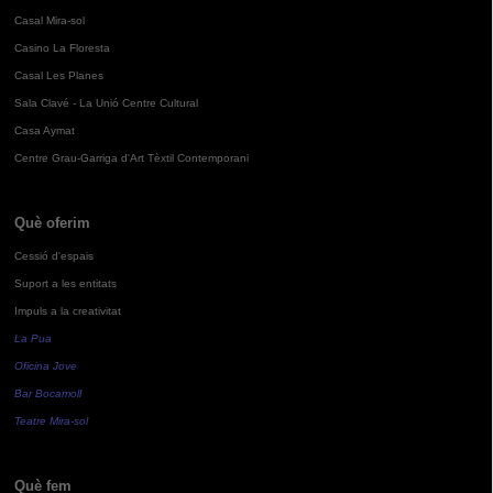
Casal Mira-sol
Casino La Floresta
Casal Les Planes
Sala Clavé - La Unió Centre Cultural
Casa Aymat
Centre Grau-Garriga d'Art Tèxtil Contemporani
Què oferim
Cessió d'espais
Suport a les entitats
Impuls a la creativitat
La Pua
Oficina Jove
Bar Bocamoll
Teatre Mira-sol
Què fem