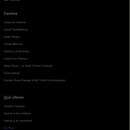
Centres
Casa de Cultura
Casal Torreblanca
Xalet Negre
Casal Mira-sol
Casino La Floresta
Casal Les Planes
Sala Clavé - La Unió Centre Cultural
Casa Aymat
Centre Grau-Garriga d'Art Tèxtil Contemporani
Què oferim
Cessió d'espais
Suport a les entitats
Impuls a la creativitat
La Pua