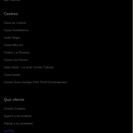
Centres
Casa de Cultura
Casal Torreblanca
Xalet Negre
Casal Mira-sol
Casino La Floresta
Casal Les Planes
Sala Clavé - La Unió Centre Cultural
Casa Aymat
Centre Grau-Garriga d'Art Tèxtil Contemporani
Què oferim
Cessió d'espais
Suport a les entitats
Impuls a la creativitat
La Pua