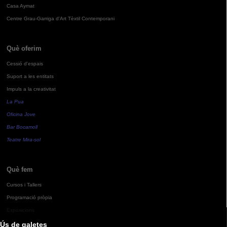
Casa Aymat
Centre Grau-Garriga d'Art Tèxtil Contemporani
Què oferim
Cessió d'espais
Suport a les entitats
Impuls a la creativitat
La Pua
Oficina Jove
Bar Bocamoll
Teatre Mira-sol
Què fem
Cursos i Tallers
Programació pròpia
Exposicions
Ús de galetes