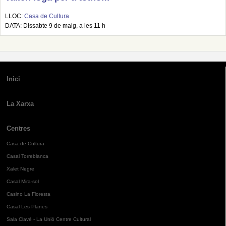
LLOC:
Casa de Cultura
DATA: Dissabte 9 de maig, a les 11 h
Inici
La Xarxa
Centres
Casa de Cultura
Casal Torreblanca
Xalet Negre
Casal Mira-sol
Casino La Floresta
Casal Les Planes
Sala Clavé - La Unió Centre Cultural