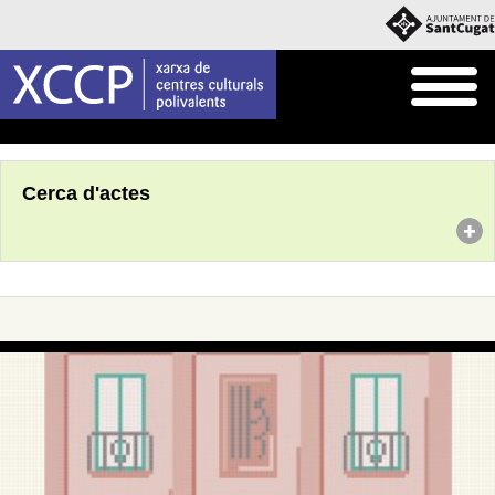
Inici
Agenda
Cerca d'actes