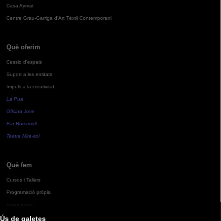
Casa Aymat
Centre Grau-Garriga d'Art Tèxtil Contemporani
Què oferim
Cessió d'espais
Suport a les entitats
Impuls a la creativitat
La Pua
Oficina Jove
Bar Bocamoll
Teatre Mira-sol
Què fem
Cursos i Tallers
Programació pròpia
Exposicions
Ús de galetes