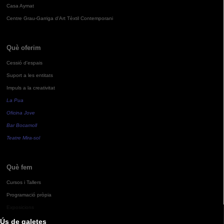
Casa Aymat
Centre Grau-Garriga d'Art Tèxtil Contemporani
Què oferim
Cessió d'espais
Suport a les entitats
Impuls a la creativitat
La Pua
Oficina Jove
Bar Bocamoll
Teatre Mira-sol
Què fem
Cursos i Tallers
Programació pròpia
Exposicions
Ús de galetes