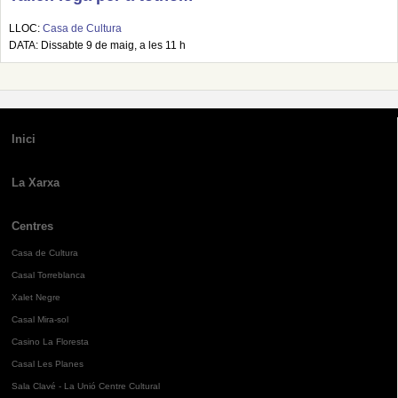
LLOC:
Casa de Cultura
DATA: Dissabte 9 de maig, a les 11 h
Inici
La Xarxa
Centres
Casa de Cultura
Casal Torreblanca
Xalet Negre
Casal Mira-sol
Casino La Floresta
Casal Les Planes
Sala Clavé - La Unió Centre Cultural