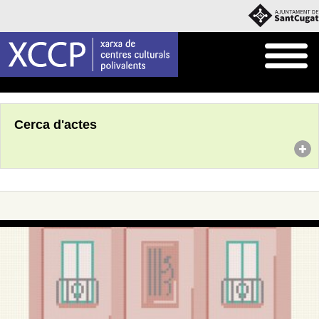
Inici
Agenda
Cerca d'actes