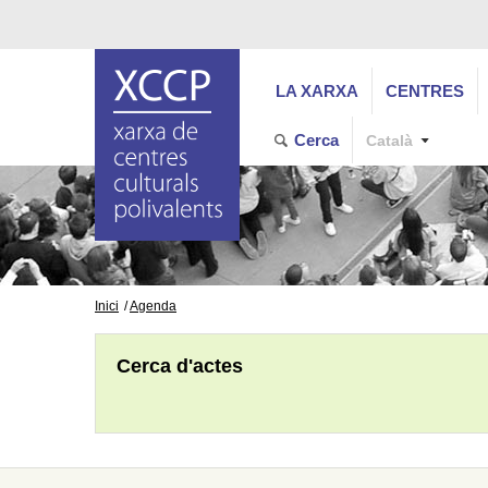
LA XARXA
CENTRES
Cerca
Català
Inici
Agenda
Cerca d'actes