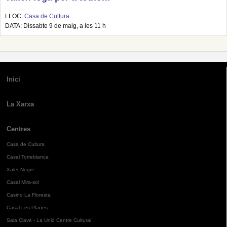
LLOC:
Casa de Cultura
DATA: Dissabte 9 de maig, a les 11 h
Inici
La Xarxa
Centres
Casa de Cultura
Casal Torreblanca
Xalet Negre
Casal Mira-sol
Casino La Floresta
Casal Les Planes
Sala Clavé - La Unió Centre Cultural