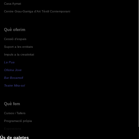
Casa Aymat
Centre Grau-Garriga d'Art Tèxtil Contemporani
Què oferim
Cessió d'espais
Suport a les entitats
Impuls a la creativitat
La Pua
Oficina Jove
Bar Bocamoll
Teatre Mira-sol
Què fem
Cursos i Tallers
Programació pròpia
Exposicions
Ús de galetes