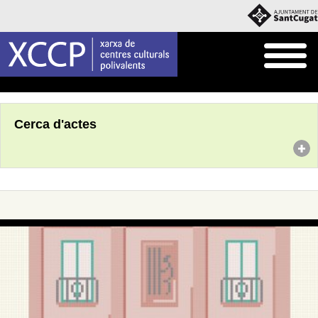
Inici
Agenda
Cerca d'actes