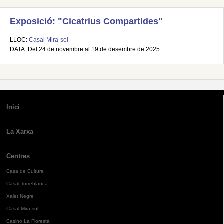
Exposició: "Cicatrius Compartides"
LLOC:
Casal Mira-sol
DATA: Del 24 de novembre al 19 de desembre de 2025
Inici
La Xarxa
Centres
Casa de Cultura
Casal Torreblanca
Xalet Negre
Casal Mira-sol
Casino La Floresta