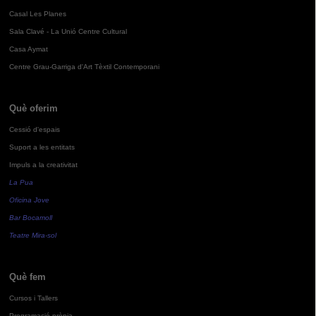
Casal Les Planes
Sala Clavé - La Unió Centre Cultural
Casa Aymat
Centre Grau-Garriga d'Art Tèxtil Contemporani
Què oferim
Cessió d'espais
Suport a les entitats
Impuls a la creativitat
La Pua
Oficina Jove
Bar Bocamoll
Teatre Mira-sol
Què fem
Cursos i Tallers
Programació pròpia