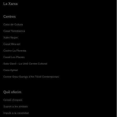
La Xarxa
Centres
Casa de Cultura
Casal Torreblanca
Xalet Negre
Casal Mira-sol
Casino La Floresta
Casal Les Planes
Sala Clavé - La Unió Centre Cultural
Casa Aymat
Centre Grau-Garriga d'Art Tèxtil Contemporani
Què oferim
Cessió d'espais
Suport a les entitats
Impuls a la creativitat