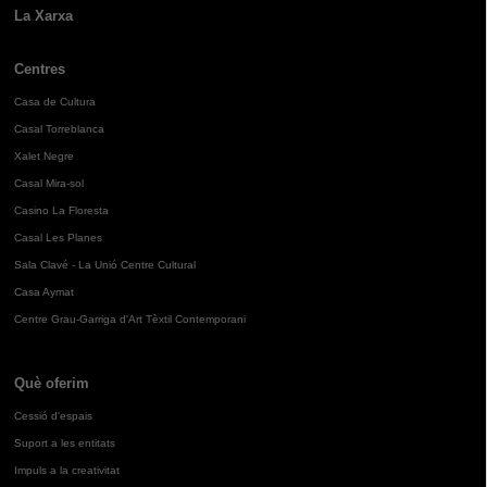
La Xarxa
Centres
Casa de Cultura
Casal Torreblanca
Xalet Negre
Casal Mira-sol
Casino La Floresta
Casal Les Planes
Sala Clavé - La Unió Centre Cultural
Casa Aymat
Centre Grau-Garriga d'Art Tèxtil Contemporani
Què oferim
Cessió d'espais
Suport a les entitats
Impuls a la creativitat