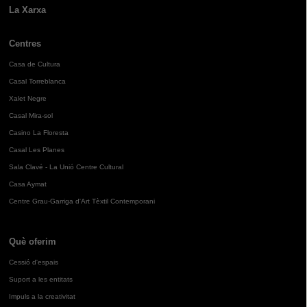
La Xarxa
Centres
Casa de Cultura
Casal Torreblanca
Xalet Negre
Casal Mira-sol
Casino La Floresta
Casal Les Planes
Sala Clavé - La Unió Centre Cultural
Casa Aymat
Centre Grau-Garriga d'Art Tèxtil Contemporani
Què oferim
Cessió d'espais
Suport a les entitats
Impuls a la creativitat