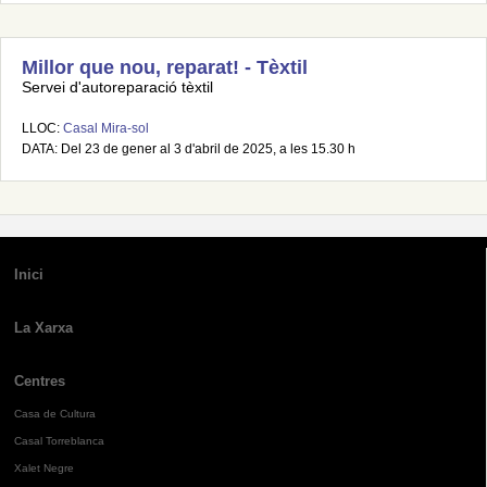
Millor que nou, reparat! - Tèxtil
Servei d'autoreparació tèxtil
LLOC:
Casal Mira-sol
DATA: Del 23 de gener al 3 d'abril de 2025, a les 15.30 h
Inici
La Xarxa
Centres
Casa de Cultura
Casal Torreblanca
Xalet Negre