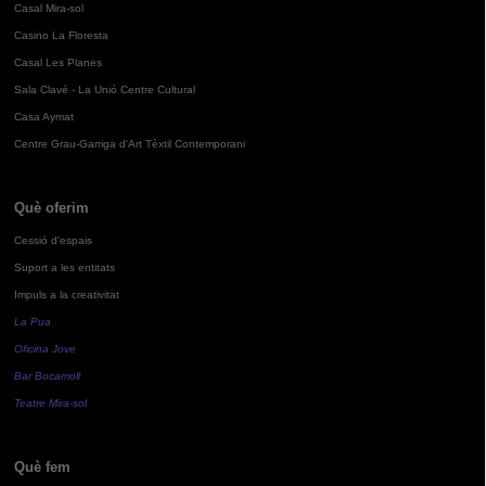
Casal Mira-sol
Casino La Floresta
Casal Les Planes
Sala Clavé - La Unió Centre Cultural
Casa Aymat
Centre Grau-Garriga d'Art Tèxtil Contemporani
Què oferim
Cessió d'espais
Suport a les entitats
Impuls a la creativitat
La Pua
Oficina Jove
Bar Bocamoll
Teatre Mira-sol
Què fem