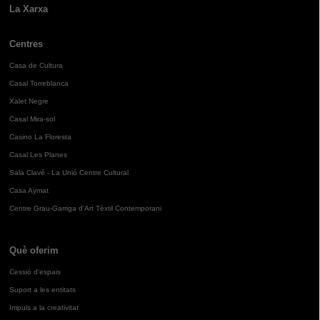
La Xarxa
Centres
Casa de Cultura
Casal Torreblanca
Xalet Negre
Casal Mira-sol
Casino La Floresta
Casal Les Planes
Sala Clavé - La Unió Centre Cultural
Casa Aymat
Centre Grau-Garriga d'Art Tèxtil Contemporani
Què oferim
Cessió d'espais
Suport a les entitats
Impuls a la creativitat