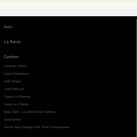
Inici
La Xarxa
Centres
Casa de Cultura
Casal Torreblanca
Xalet Negre
Casal Mira-sol
Casino La Floresta
Casal Les Planes
Sala Clavé - La Unió Centre Cultural
Casa Aymat
Centre Grau-Garriga d'Art Tèxtil Contemporani