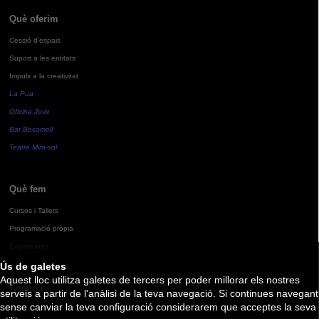
Què oferim
Cessió d'espais
Suport a les entitats
Impuls a la creativitat
La Pua
Oficina Jove
Bar Bocamoll
Teatre Mira-sol
Què fem
Cursos i Tallers
Programació pròpia
Exposicions
Ús de galetes
Aquest lloc utilitza galetes de tercers per poder millorar els nostres
Agenda
serveis a partir de l'anàlisi de la teva navegació. Si continues navegant
sense canviar la teva configuració considerarem que acceptes la seva