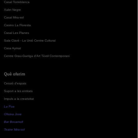
Casal Torreblanca
Xalet Negre
Casal Mira-sol
Casino La Floresta
Casal Les Planes
Sala Clavé - La Unió Centre Cultural
Casa Aymat
Centre Grau-Garriga d'Art Tèxtil Contemporani
Què oferim
Cessió d'espais
Suport a les entitats
Impuls a la creativitat
La Pua
Oficina Jove
Bar Bocamoll
Teatre Mira-sol