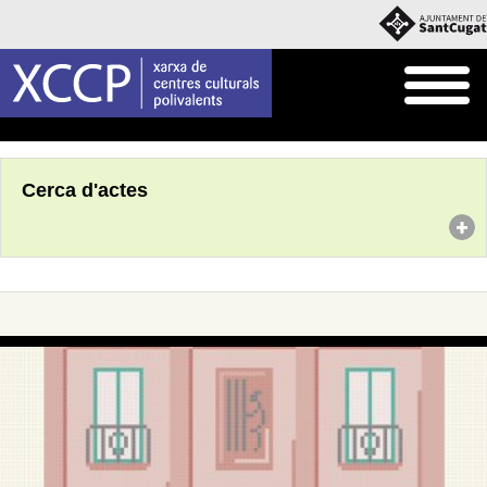
Inici
Agenda
Cerca d'actes