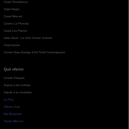
Casal Torreblanca
Xalet Negre
Casal Mira-sol
Casino La Floresta
Casal Les Planes
Sala Clavé - La Unió Centre Cultural
Casa Aymat
Centre Grau-Garriga d'Art Tèxtil Contemporani
Què oferim
Cessió d'espais
Suport a les entitats
Impuls a la creativitat
La Pua
Oficina Jove
Bar Bocamoll
Teatre Mira-sol