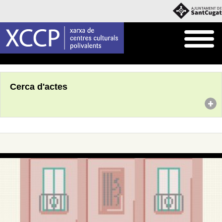
Inici
Agenda
Cerca d'actes