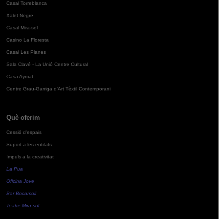
Casal Torreblanca
Xalet Negre
Casal Mira-sol
Casino La Floresta
Casal Les Planes
Sala Clavé - La Unió Centre Cultural
Casa Aymat
Centre Grau-Garriga d'Art Tèxtil Contemporani
Què oferim
Cessió d'espais
Suport a les entitats
Impuls a la creativitat
La Pua
Oficina Jove
Bar Bocamoll
Teatre Mira-sol