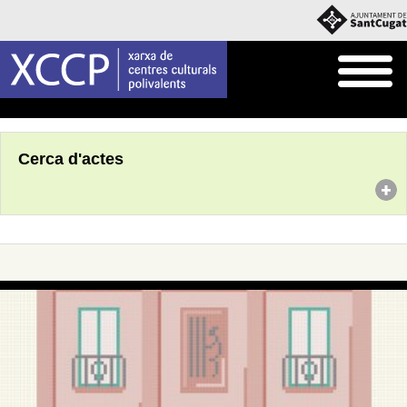
Inici
Agenda
Cerca d'actes