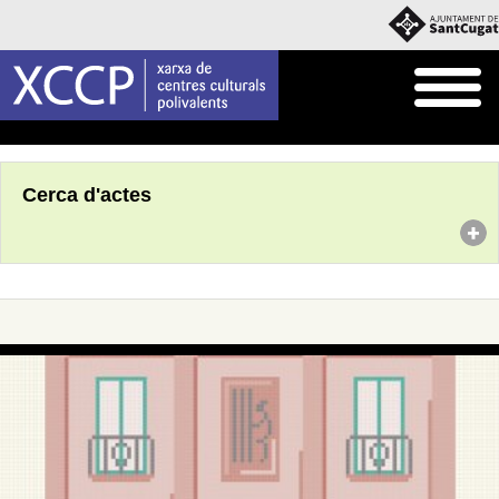
Inici
Agenda
Cerca d'actes