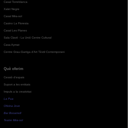
Casal Torreblanca
Xalet Negre
Casal Mira-sol
Casino La Floresta
Casal Les Planes
Sala Clavé - La Unió Centre Cultural
Casa Aymat
Centre Grau-Garriga d'Art Tèxtil Contemporani
Què oferim
Cessió d'espais
Suport a les entitats
Impuls a la creativitat
La Pua
Oficina Jove
Bar Bocamoll
Teatre Mira-sol