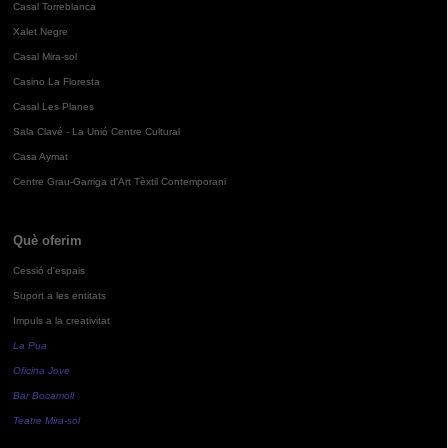
Casal Torreblanca
Xalet Negre
Casal Mira-sol
Casino La Floresta
Casal Les Planes
Sala Clavé - La Unió Centre Cultural
Casa Aymat
Centre Grau-Garriga d'Art Tèxtil Contemporani
Què oferim
Cessió d'espais
Suport a les entitats
Impuls a la creativitat
La Pua
Oficina Jove
Bar Bocamoll
Teatre Mira-sol