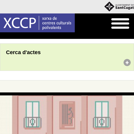
Inici
Agenda
Cerca d'actes