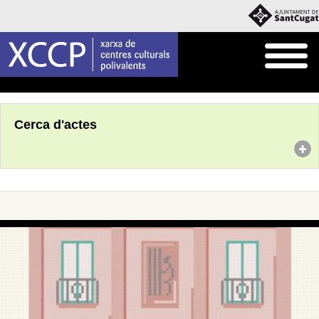
Inici
Agenda
Cerca d'actes