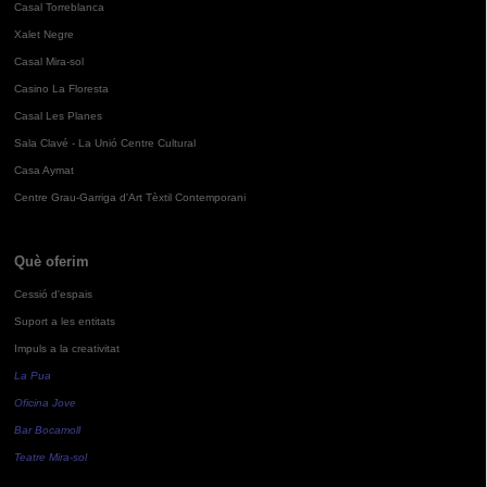
Casal Torreblanca
Xalet Negre
Casal Mira-sol
Casino La Floresta
Casal Les Planes
Sala Clavé - La Unió Centre Cultural
Casa Aymat
Centre Grau-Garriga d'Art Tèxtil Contemporani
Què oferim
Cessió d'espais
Suport a les entitats
Impuls a la creativitat
La Pua
Oficina Jove
Bar Bocamoll
Teatre Mira-sol