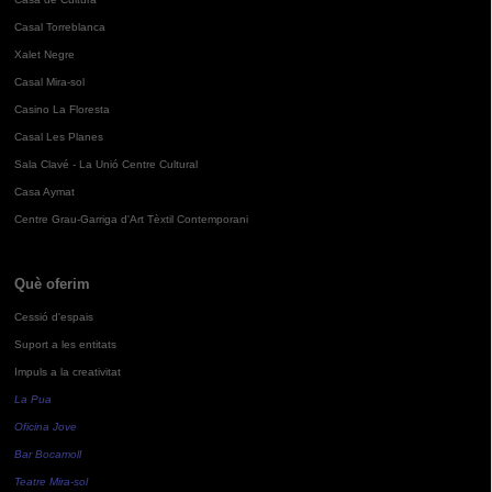
Casal Torreblanca
Xalet Negre
Casal Mira-sol
Casino La Floresta
Casal Les Planes
Sala Clavé - La Unió Centre Cultural
Casa Aymat
Centre Grau-Garriga d'Art Tèxtil Contemporani
Què oferim
Cessió d'espais
Suport a les entitats
Impuls a la creativitat
La Pua
Oficina Jove
Bar Bocamoll
Teatre Mira-sol