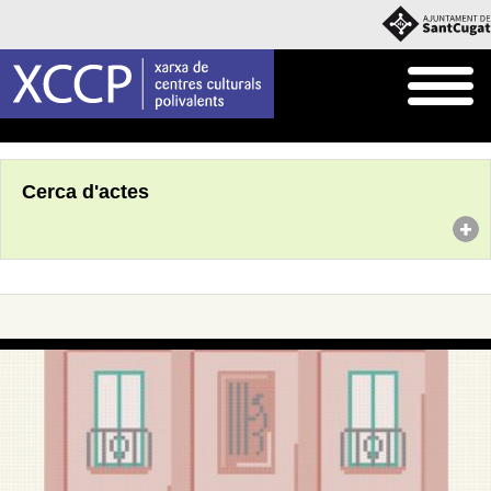
Inici
Agenda
Cerca d'actes