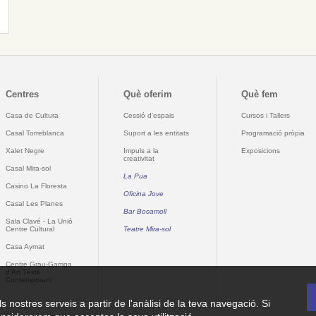
Centres
Què oferim
Què fem
Casa de Cultura
Cessió d'espais
Cursos i Tallers
Casal Torreblanca
Suport a les entitats
Programació pròpia
Xalet Negre
Impuls a la
Exposicions
creativitat
Casal Mira-sol
La Pua
Casino La Floresta
Oficina Jove
Casal Les Planes
Bar Bocamoll
Sala Clavé - La Unió
Centre Cultural
Teatre Mira-sol
Casa Aymat
Centre Grau-Garriga
d'Art Tèxtil
Contemporani
ls nostres serveis a partir de l'anàlisi de la teva navegació. Si