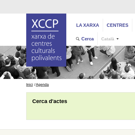
LA XARXA
CENTRES
Cerca
Català
Inici
Agenda
Cerca d'actes