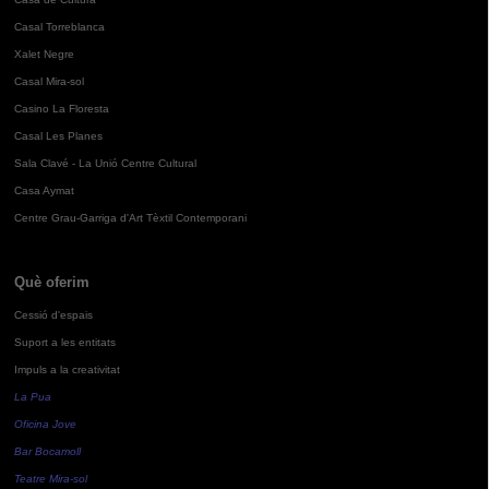
Casal Torreblanca
Xalet Negre
Casal Mira-sol
Casino La Floresta
Casal Les Planes
Sala Clavé - La Unió Centre Cultural
Casa Aymat
Centre Grau-Garriga d'Art Tèxtil Contemporani
Què oferim
Cessió d'espais
Suport a les entitats
Impuls a la creativitat
La Pua
Oficina Jove
Bar Bocamoll
Teatre Mira-sol