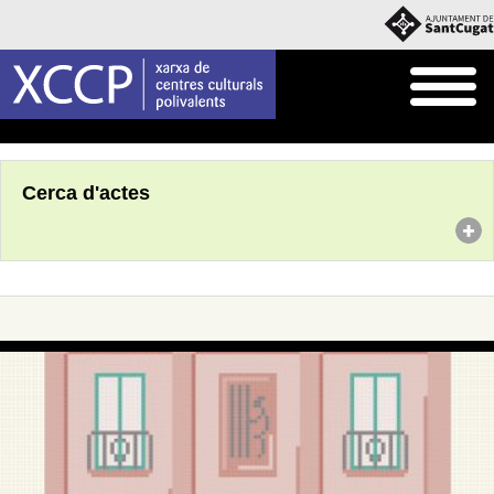
Inici
Agenda
Cerca d'actes