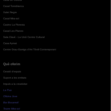
Casal Torreblanca
Xalet Negre
Casal Mira-sol
Casino La Floresta
Casal Les Planes
Sala Clavé - La Unió Centre Cultural
Casa Aymat
Centre Grau-Garriga d'Art Tèxtil Contemporani
Què oferim
Cessió d'espais
Suport a les entitats
Impuls a la creativitat
La Pua
Oficina Jove
Bar Bocamoll
Teatre Mira-sol