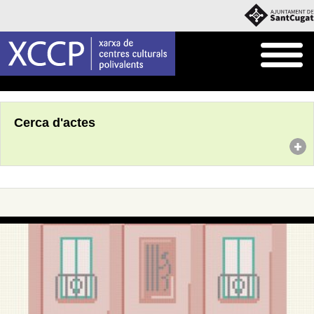
Inici
Agenda
Cerca d'actes