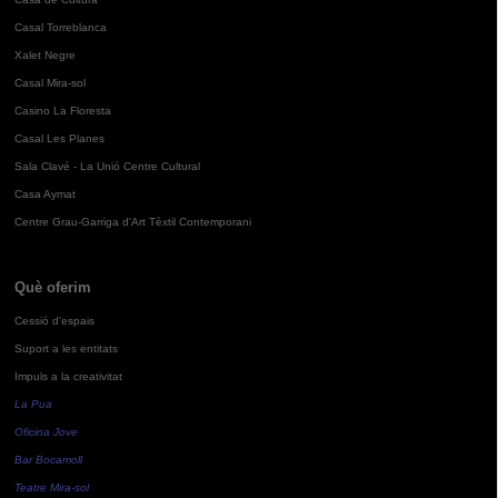
Casal Torreblanca
Xalet Negre
Casal Mira-sol
Casino La Floresta
Casal Les Planes
Sala Clavé - La Unió Centre Cultural
Casa Aymat
Centre Grau-Garriga d'Art Tèxtil Contemporani
Què oferim
Cessió d'espais
Suport a les entitats
Impuls a la creativitat
La Pua
Oficina Jove
Bar Bocamoll
Teatre Mira-sol